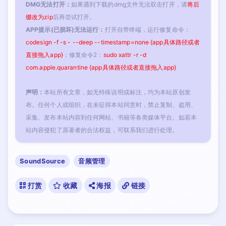
DMG无法打开：
如果遇到下载的dmg文件无法双击打开，请
将后
缀改为zip
后再尝试打开。
APP提示(已损坏)无法运行：
打开自带终端，运行修复命令：
codesign -f -s - --deep --timestamp=none {app具体路径或者
直接拖入app}
；修复命令2：
sudo xattr -r -d
com.apple.quarantine {app具体路径或者直接拖入app}
声明：
本站所有文章，如无特殊说明或标注，均为本站原创发
布。任何个人或组织，在未征得本站同意时，禁止复制、盗用、
采集、发布本站内容到任何网站、书籍等各类媒体平台。如若本
站内容侵犯了原著者的合法权益，可联系我们进行处理。
SoundSource
音频管理
打赏
收藏
海报
链接