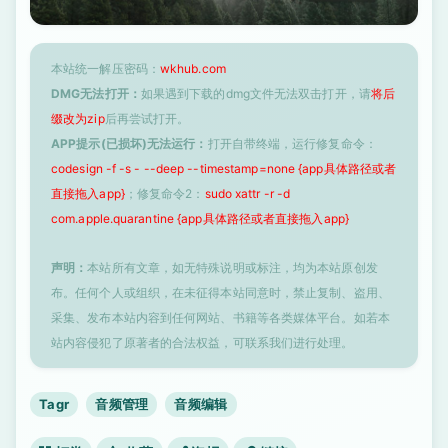
本站统一解压密码：
wkhub.com
DMG无法打开：
如果遇到下载的dmg文件无法双击打开，请
将后
缀改为zip
后再尝试打开。
APP提示(已损坏)无法运行：
打开自带终端，运行修复命令：
codesign -f -s - --deep --timestamp=none {app具体路径或者
直接拖入app}
；修复命令2：
sudo xattr -r -d
com.apple.quarantine {app具体路径或者直接拖入app}
声明：
本站所有文章，如无特殊说明或标注，均为本站原创发
布。任何个人或组织，在未征得本站同意时，禁止复制、盗用、
采集、发布本站内容到任何网站、书籍等各类媒体平台。如若本
站内容侵犯了原著者的合法权益，可联系我们进行处理。
Tagr
音频管理
音频编辑