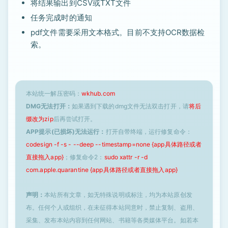
将结果输出到CSV或TXT文件
任务完成时的通知
pdf文件需要采用文本格式。目前不支持OCR数据检
索。
本站统一解压密码：
wkhub.com
DMG无法打开：
如果遇到下载的dmg文件无法双击打开，请
将后
缀改为zip
后再尝试打开。
APP提示(已损坏)无法运行：
打开自带终端，运行修复命令：
codesign -f -s - --deep --timestamp=none {app具体路径或者
直接拖入app}
；修复命令2：
sudo xattr -r -d
com.apple.quarantine {app具体路径或者直接拖入app}
声明：
本站所有文章，如无特殊说明或标注，均为本站原创发
布。任何个人或组织，在未征得本站同意时，禁止复制、盗用、
采集、发布本站内容到任何网站、书籍等各类媒体平台。如若本