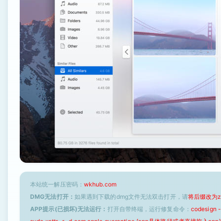
本站统一解压密码：
wkhub.com
DMG无法打开：
如果遇到下载的dmg文件无法双击打开，请
将后缀改为z
APP提示(已损坏)无法运行：
打开自带终端，运行修复命令：
codesign