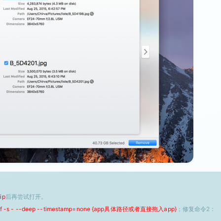
ip
后再尝试打开。
 -f -s - --deep --timestamp=none {app具体路径或者直接拖入app}
；修复命令2：