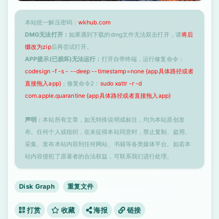
本站统一解压密码：
wkhub.com
DMG无法打开：
如果遇到下载的dmg文件无法双击打开，请
将后
缀改为zip
后再尝试打开。
APP提示(已损坏)无法运行：
打开自带终端，运行修复命令：
codesign -f -s - --deep --timestamp=none {app具体路径或者
直接拖入app}
；修复命令2：
sudo xattr -r -d
com.apple.quarantine {app具体路径或者直接拖入app}
声明：
本站所有文章，如无特殊说明或标注，均为本站原创发
布。任何个人或组织，在未征得本站同意时，禁止复制、盗用、
采集、发布本站内容到任何网站、书籍等各类媒体平台。如若本
站内容侵犯了原著者的合法权益，可联系我们进行处理。
Disk Graph
重复文件
打赏
收藏
海报
链接