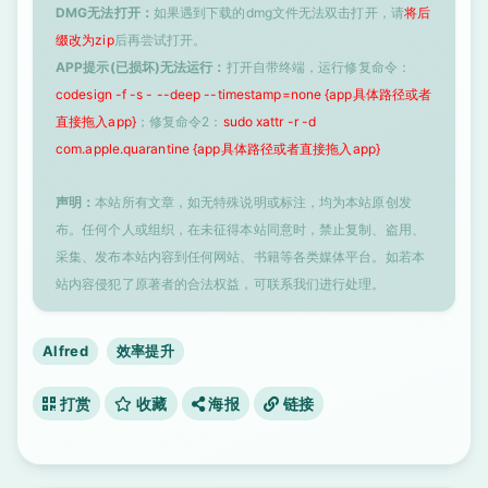
DMG无法打开：
如果遇到下载的dmg文件无法双击打开，请
将后
缀改为zip
后再尝试打开。
APP提示(已损坏)无法运行：
打开自带终端，运行修复命令：
codesign -f -s - --deep --timestamp=none {app具体路径或者
直接拖入app}
；修复命令2：
sudo xattr -r -d
com.apple.quarantine {app具体路径或者直接拖入app}
声明：
本站所有文章，如无特殊说明或标注，均为本站原创发
布。任何个人或组织，在未征得本站同意时，禁止复制、盗用、
采集、发布本站内容到任何网站、书籍等各类媒体平台。如若本
站内容侵犯了原著者的合法权益，可联系我们进行处理。
Alfred
效率提升
打赏
收藏
海报
链接