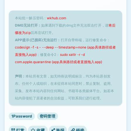
本站统一解压密码：
wkhub.com
DMG无法打开：
如果遇到下载的dmg文件无法双击打开，请
将后
缀改为zip
后再尝试打开。
APP提示(已损坏)无法运行：
打开自带终端，运行修复命令：
codesign -f -s - --deep --timestamp=none {app具体路径或者
直接拖入app}
；修复命令2：
sudo xattr -r -d
com.apple.quarantine {app具体路径或者直接拖入app}
声明：
本站所有文章，如无特殊说明或标注，均为本站原创发
布。任何个人或组织，在未征得本站同意时，禁止复制、盗用、
采集、发布本站内容到任何网站、书籍等各类媒体平台。如若本
站内容侵犯了原著者的合法权益，可联系我们进行处理。
1Password
密码管理
打赏
收藏
海报
链接