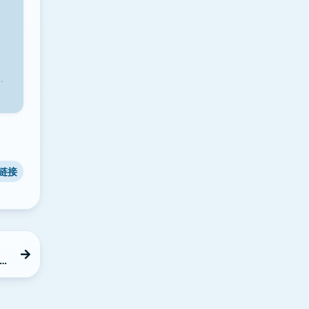
、
链接
决方