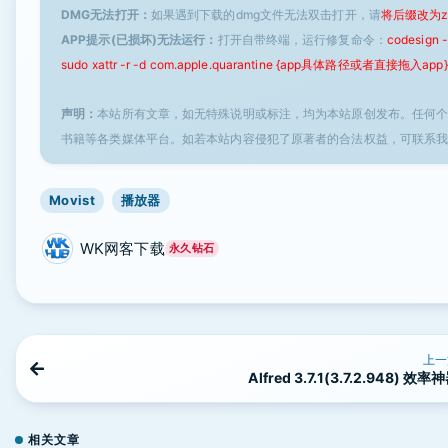
DMG无法打开：
如果遇到下载的dmg文件无法双击打开，请
将后缀改为z
APP提示(已损坏)无法运行：
打开自带终端，运行修复命令：
codesign
sudo xattr -r -d com.apple.quarantine {app具体路径或者直接拖入app}
声明：
本站所有文章，如无特殊说明或标注，均为本站原创发布。任何
书籍等各类媒体平台。如若本站内容侵犯了原著者的合法权益，可联系
Movist
播放器
WK网客下载
永久钻石
上一
Alfred 3.7.1(3.7.2.948) 效率
相关文章