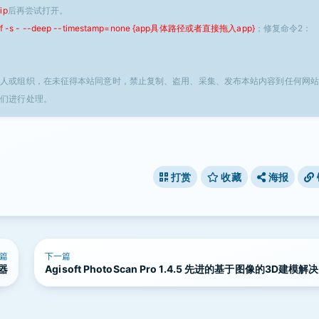
ip
后再尝试打开。
 -f -s - --deep --timestamp=none {app具体路径或者直接拖入app}
；修复命令2：
个人或组织，在未征得本站同意时，禁止复制、盗用、采集、发布本站内容到任何网站
我们进行处理。
打赏
收藏
海报
篇
下一篇
神器
Agisoft PhotoScan Pro 1.4.5 先进的基于图像的3D建模解
案