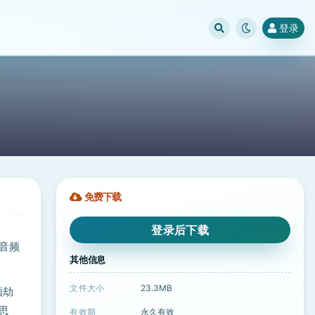
登录
免费下载
登录后下载
何音频
其他信息
文件大小
23.3MB
频劫
思
有效期
永久有效