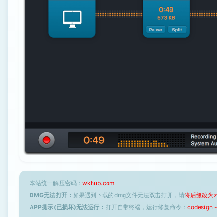
本站统一解压密码：
wkhub.com
DMG无法打开：
如果遇到下载的dmg文件无法双击打开，请
将后缀改为z
APP提示(已损坏)无法运行：
打开自带终端，运行修复命令：
codesign