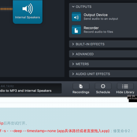
ip
后再尝试打开。
 -f -s - --deep --timestamp=none {app具体路径或者直接拖入app}
；修复命令2：