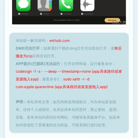
本站统一解压密码：
wkhub.com
DMG无法打开：
如果遇到下载的dmg文件无法双击打开，请
将后
缀改为zip
后再尝试打开。
APP提示(已损坏)无法运行：
打开自带终端，运行修复命令：
codesign -f -s - --deep --timestamp=none {app具体路径或者
直接拖入app}
；修复命令2：
sudo xattr -r -d
com.apple.quarantine {app具体路径或者直接拖入app}
声明：
本站所有文章，如无特殊说明或标注，均为本站原创发
布。任何个人或组织，在未征得本站同意时，禁止复制、盗用、
采集、发布本站内容到任何网站、书籍等各类媒体平台。如若本
站内容侵犯了原著者的合法权益，可联系我们进行处理。