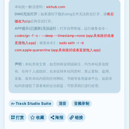
本站统一解压密码：
wkhub.com
DMG无法打开：
如果遇到下载的dmg文件无法双击打开，请
将后
缀改为zip
后再尝试打开。
APP提示(已损坏)无法运行：
打开自带终端，运行修复命令：
codesign -f -s - --deep --timestamp=none {app具体路径或者
直接拖入app}
；修复命令2：
sudo xattr -r -d
com.apple.quarantine {app具体路径或者直接拖入app}
声明：
本站所有文章，如无特殊说明或标注，均为本站原创发
布。任何个人或组织，在未征得本站同意时，禁止复制、盗用、
采集、发布本站内容到任何网站、书籍等各类媒体平台。如若本
站内容侵犯了原著者的合法权益，可联系我们进行处理。
n-Track Studio Suite
混音
音频录制
打赏
收藏
海报
链接