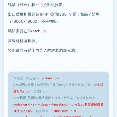
视场（FOV）和平行摄影机投影。
出口质量扩展到超高清电影和360°全景，和高分辨率
（16000×16000）还是拍摄。
编辑家具在SketchUp。
高级材料编辑器。
轻编辑器有助于向导入的对象添加光源。
本站统一解压密码：
wkhub.com
DMG无法打开：
如果遇到下载的dmg文件无法双击打开，请
将后
缀改为zip
后再尝试打开。
APP提示(已损坏)无法运行：
打开自带终端，运行修复命令：
codesign -f -s - --deep --timestamp=none {app具体路径或者
直接拖入app}
；修复命令2：
sudo xattr -r -d