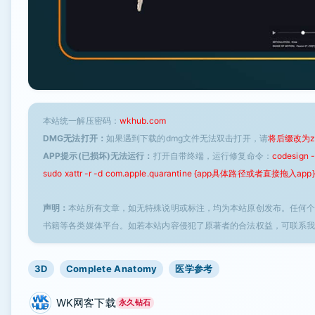
本站统一解压密码：
wkhub.com
DMG无法打开：
如果遇到下载的dmg文件无法双击打开，请
将后缀改为z
APP提示(已损坏)无法运行：
打开自带终端，运行修复命令：
codesign
sudo xattr -r -d com.apple.quarantine {app具体路径或者直接拖入app}
声明：
本站所有文章，如无特殊说明或标注，均为本站原创发布。任何
书籍等各类媒体平台。如若本站内容侵犯了原著者的合法权益，可联系
3D
Complete Anatomy
医学参考
WK网客下载
永久钻石