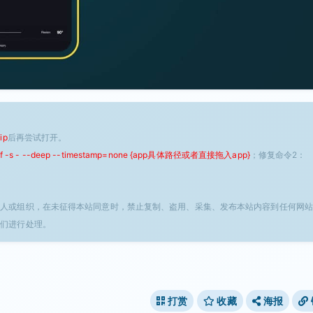
ip
后再尝试打开。
 -f -s - --deep --timestamp=none {app具体路径或者直接拖入app}
；修复命令2：
个人或组织，在未征得本站同意时，禁止复制、盗用、采集、发布本站内容到任何网站
我们进行处理。
打赏
收藏
海报