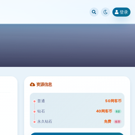
登录
资源信息
普通
50网客币
钻石
40网客币
8折
永久钻石
免费
推荐