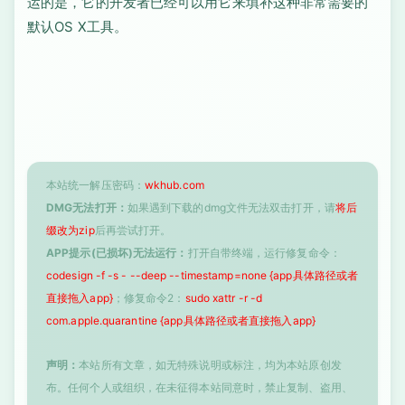
运的是，它的开发者已经可以用它来填补这种非常需要的
默认OS X工具。
本站统一解压密码：
wkhub.com
DMG无法打开：
如果遇到下载的dmg文件无法双击打开，请
将后
缀改为zip
后再尝试打开。
APP提示(已损坏)无法运行：
打开自带终端，运行修复命令：
codesign -f -s - --deep --timestamp=none {app具体路径或者
直接拖入app}
；修复命令2：
sudo xattr -r -d
com.apple.quarantine {app具体路径或者直接拖入app}
声明：
本站所有文章，如无特殊说明或标注，均为本站原创发
布。任何个人或组织，在未征得本站同意时，禁止复制、盗用、