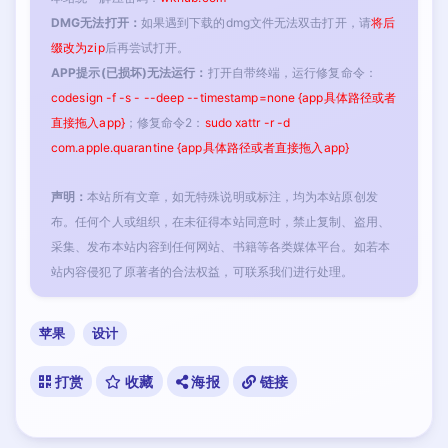
DMG无法打开：
如果遇到下载的dmg文件无法双击打开，请
将后
缀改为zip
后再尝试打开。
APP提示(已损坏)无法运行：
打开自带终端，运行修复命令：
codesign -f -s - --deep --timestamp=none {app具体路径或者
直接拖入app}
；修复命令2：
sudo xattr -r -d
com.apple.quarantine {app具体路径或者直接拖入app}
声明：
本站所有文章，如无特殊说明或标注，均为本站原创发
布。任何个人或组织，在未征得本站同意时，禁止复制、盗用、
采集、发布本站内容到任何网站、书籍等各类媒体平台。如若本
站内容侵犯了原著者的合法权益，可联系我们进行处理。
苹果
设计
打赏
收藏
海报
链接