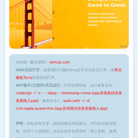
本站统一解压密码：
wkhub.com
DMG无法打开：
如果遇到下载的dmg文件无法双击打开，请
将后
缀改为zip
后再尝试打开。
APP提示(已损坏)无法运行：
打开自带终端，运行修复命令：
codesign -f -s - --deep --timestamp=none {app具体路径或者
直接拖入app}
；修复命令2：
sudo xattr -r -d
com.apple.quarantine {app具体路径或者直接拖入app}
声明：
本站所有文章，如无特殊说明或标注，均为本站原创发
布。任何个人或组织，在未征得本站同意时，禁止复制、盗用、