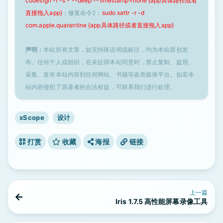
codesign -f -s - --deep --timestamp=none {app具体路径或者
直接拖入app}
；修复命令2：
sudo xattr -r -d
com.apple.quarantine {app具体路径或者直接拖入app}
声明：
本站所有文章，如无特殊说明或标注，均为本站原创发
布。任何个人或组织，在未征得本站同意时，禁止复制、盗用、
采集、发布本站内容到任何网站、书籍等各类媒体平台。如若本
站内容侵犯了原著者的合法权益，可联系我们进行处理。
xScope
设计
打赏
收藏
海报
链接
上一篇
Iris 1.7.5 高性能屏幕录像工具