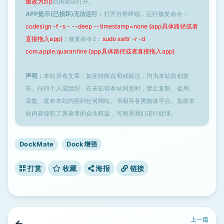
缀改为zip
后再尝试打开。
APP提示(已损坏)无法运行：
打开自带终端，运行修复命令：
codesign -f -s - --deep --timestamp=none {app具体路径或者
直接拖入app}
；修复命令2：
sudo xattr -r -d
com.apple.quarantine {app具体路径或者直接拖入app}
声明：
本站所有文章，如无特殊说明或标注，均为本站原创发
布。任何个人或组织，在未征得本站同意时，禁止复制、盗用、
采集、发布本站内容到任何网站、书籍等各类媒体平台。如若本
站内容侵犯了原著者的合法权益，可联系我们进行处理。
DockMate
Dock增强
打赏
收藏
海报
链接
上一篇