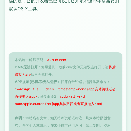
运的是，它的开发者已经可以用它来填补这种非常需要的
默认OS X工具。
本站统一解压密码：
wkhub.com
DMG无法打开：
如果遇到下载的dmg文件无法双击打开，请
将后
缀改为zip
后再尝试打开。
APP提示(已损坏)无法运行：
打开自带终端，运行修复命令：
codesign -f -s - --deep --timestamp=none {app具体路径或者
直接拖入app}
；修复命令2：
sudo xattr -r -d
com.apple.quarantine {app具体路径或者直接拖入app}
声明：
本站所有文章，如无特殊说明或标注，均为本站原创发
布。任何个人或组织，在未征得本站同意时，禁止复制、盗用、