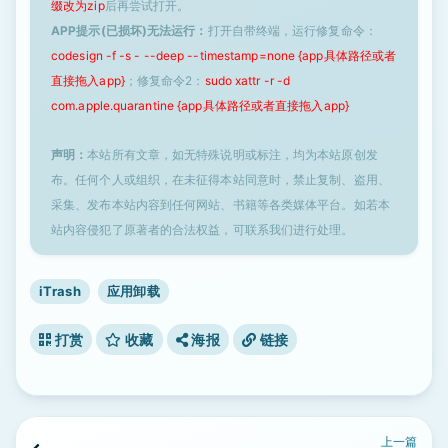
缀改为zip
后再尝试打开。
APP提示(已损坏)无法运行：
打开自带终端，运行修复命令：
codesign -f -s - --deep --timestamp=none {app具体路径或者
直接拖入app}
；修复命令2：
sudo xattr -r -d
com.apple.quarantine {app具体路径或者直接拖入app}
声明：
本站所有文章，如无特殊说明或标注，均为本站原创发
布。任何个人或组织，在未征得本站同意时，禁止复制、盗用、
采集、发布本站内容到任何网站、书籍等各类媒体平台。如若本
站内容侵犯了原著者的合法权益，可联系我们进行处理。
iTrash
应用卸载
打赏
收藏
海报
链接
上一篇