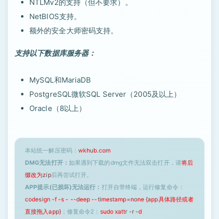
NTLMv2的支持（但不要求）。
NetBIOS支持。
额外的安全大师密码支持。
支持以下数据库服务器：
MySQL和MariaDB
PostgreSQL微软SQL Server（2005及以上）
Oracle（8以上）
本站统一解压密码：
wkhub.com
DMG无法打开：
如果遇到下载的dmg文件无法双击打开，请
将后
缀改为zip
后再尝试打开。
APP提示(已损坏)无法运行：
打开自带终端，运行修复命令：
codesign -f -s - --deep --timestamp=none {app具体路径或者
直接拖入app}
；修复命令2：
sudo xattr -r -d