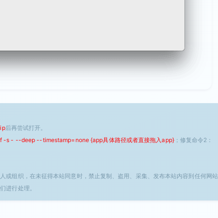
ip
后再尝试打开。
 -f -s - --deep --timestamp=none {app具体路径或者直接拖入app}
；修复命令2：
个人或组织，在未征得本站同意时，禁止复制、盗用、采集、发布本站内容到任何网站
我们进行处理。