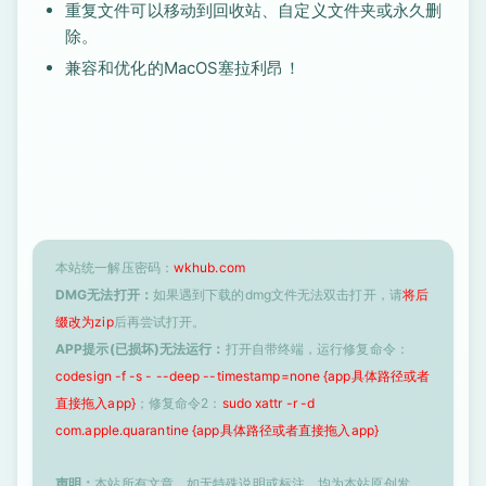
重复文件可以移动到回收站、自定义文件夹或永久删
除。
兼容和优化的MacOS塞拉利昂！
本站统一解压密码：
wkhub.com
DMG无法打开：
如果遇到下载的dmg文件无法双击打开，请
将后
缀改为zip
后再尝试打开。
APP提示(已损坏)无法运行：
打开自带终端，运行修复命令：
codesign -f -s - --deep --timestamp=none {app具体路径或者
直接拖入app}
；修复命令2：
sudo xattr -r -d
com.apple.quarantine {app具体路径或者直接拖入app}
声明：
本站所有文章，如无特殊说明或标注，均为本站原创发