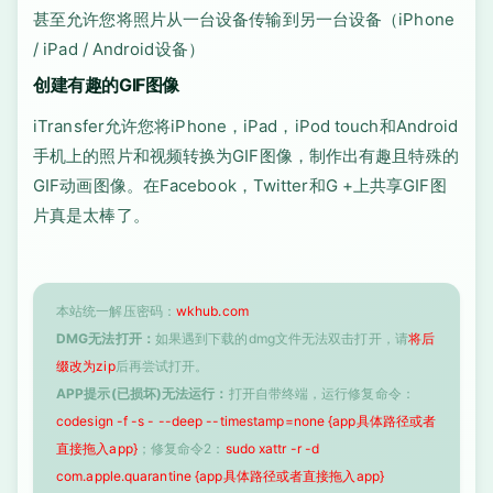
甚至允许您将照片从一台设备传输到另一台设备（iPhone
/ iPad / Android设备）
创建有趣的GIF图像
iTransfer允许您将iPhone，iPad，iPod touch和Android
手机上的照片和视频转换为GIF图像，制作出有趣且特殊的
GIF动画图像。在Facebook，Twitter和G +上共享GIF图
片真是太棒了。
本站统一解压密码：
wkhub.com
DMG无法打开：
如果遇到下载的dmg文件无法双击打开，请
将后
缀改为zip
后再尝试打开。
APP提示(已损坏)无法运行：
打开自带终端，运行修复命令：
codesign -f -s - --deep --timestamp=none {app具体路径或者
直接拖入app}
；修复命令2：
sudo xattr -r -d
com.apple.quarantine {app具体路径或者直接拖入app}