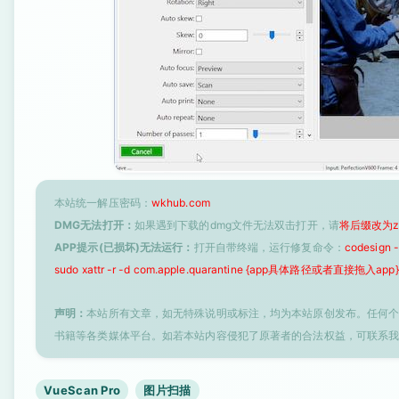
本站统一解压密码：
wkhub.com
DMG无法打开：
如果遇到下载的dmg文件无法双击打开，请
将后缀改为z
APP提示(已损坏)无法运行：
打开自带终端，运行修复命令：
codesign
sudo xattr -r -d com.apple.quarantine {app具体路径或者直接拖入app}
声明：
本站所有文章，如无特殊说明或标注，均为本站原创发布。任何
书籍等各类媒体平台。如若本站内容侵犯了原著者的合法权益，可联系
VueScan Pro
图片扫描