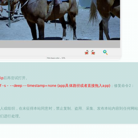
ip
后再尝试打开。
 -f -s - --deep --timestamp=none {app具体路径或者直接拖入app}
；修复命令2：
个人或组织，在未征得本站同意时，禁止复制、盗用、采集、发布本站内容到任何网站
我们进行处理。