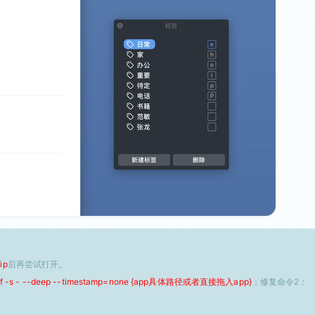
ip
后再尝试打开。
 -f -s - --deep --timestamp=none {app具体路径或者直接拖入app}
；修复命令2：