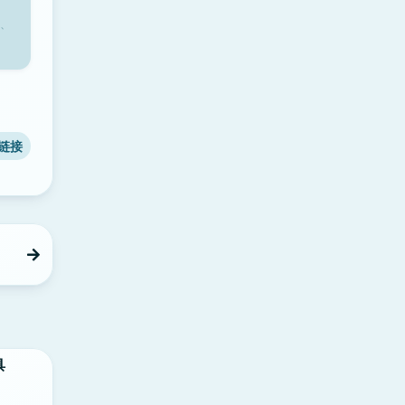
、
链接
具