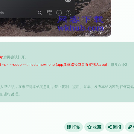
ip
后再尝试打开。
 -f -s - --deep --timestamp=none {app具体路径或者直接拖入app}
；修复命令2：
个人或组织，在未征得本站同意时，禁止复制、盗用、采集、发布本站内容到任何网站
我们进行处理。
打赏
收藏
海报