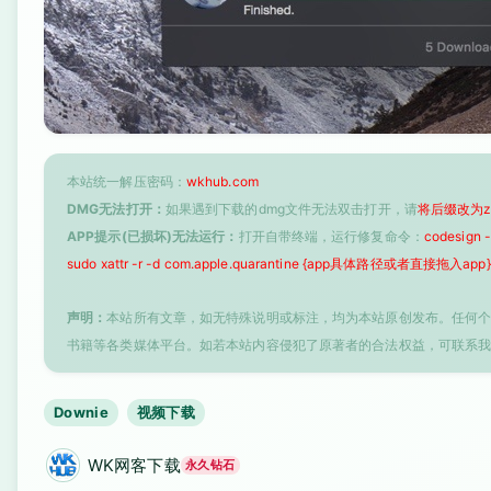
本站统一解压密码：
wkhub.com
DMG无法打开：
如果遇到下载的dmg文件无法双击打开，请
将后缀改为z
APP提示(已损坏)无法运行：
打开自带终端，运行修复命令：
codesign
sudo xattr -r -d com.apple.quarantine {app具体路径或者直接拖入app}
声明：
本站所有文章，如无特殊说明或标注，均为本站原创发布。任何
书籍等各类媒体平台。如若本站内容侵犯了原著者的合法权益，可联系
Downie
视频下载
WK网客下载
永久钻石