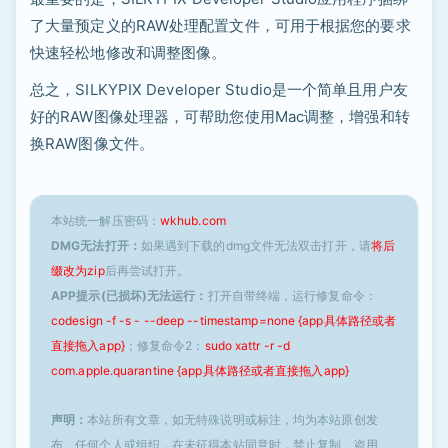
了大量预定义的RAW处理配置文件，可用于根据您的要求
快速轻松地修改和调整图像。
总之，SILKYPIX Developer Studio是一个简单且用户友
好的RAW图像处理器，可帮助您使用Mac调整，增强和转
换RAW图像文件。
本站统一解压密码：
wkhub.com
DMG无法打开：
如果遇到下载的dmg文件无法双击打开，请
将后
缀改为zip
后再尝试打开。
APP提示(已损坏)无法运行：
打开自带终端，运行修复命令：
codesign -f -s - --deep --timestamp=none {app具体路径或者
直接拖入app}
；修复命令2：
sudo xattr -r -d
com.apple.quarantine {app具体路径或者直接拖入app}
声明：
本站所有文章，如无特殊说明或标注，均为本站原创发
布。任何个人或组织，在未征得本站同意时，禁止复制、盗用、