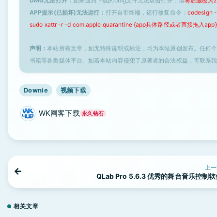
DMG无法打开：
如果遇到下载的dmg文件无法双击打开，请
将后缀改为z
APP提示(已损坏)无法运行：
打开自带终端，运行修复命令：
codesign
sudo xattr -r -d com.apple.quarantine {app具体路径或者直接拖入app}
声明：
本站所有文章，如无特殊说明或标注，均为本站原创发布。任何
书籍等各类媒体平台。如若本站内容侵犯了原著者的合法权益，可联系
Downie
视频下载
WK网客下载
永久钻石
上一
QLab Pro 5.6.3 优秀的舞台音乐控制
相关文章