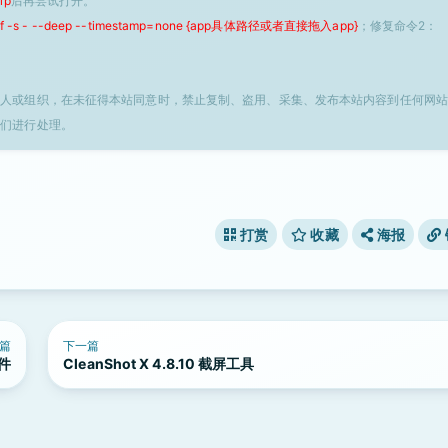
ip
后再尝试打开。
 -f -s - --deep --timestamp=none {app具体路径或者直接拖入app}
；修复命令2：
个人或组织，在未征得本站同意时，禁止复制、盗用、采集、发布本站内容到任何网站
我们进行处理。
打赏
收藏
海报
篇
下一篇
软件
CleanShot X 4.8.10 截屏工具