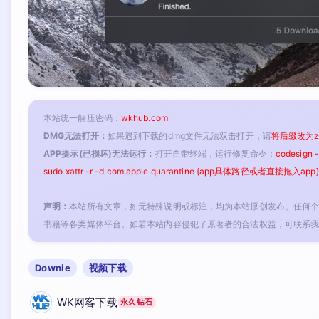
本站统一解压密码：
wkhub.com
DMG无法打开：
如果遇到下载的dmg文件无法双击打开，请
将后缀改为z
APP提示(已损坏)无法运行：
打开自带终端，运行修复命令：
codesign
sudo xattr -r -d com.apple.quarantine {app具体路径或者直接拖入app}
声明：
本站所有文章，如无特殊说明或标注，均为本站原创发布。任何
书籍等各类媒体平台。如若本站内容侵犯了原著者的合法权益，可联系
Downie
视频下载
WK网客下载
永久钻石