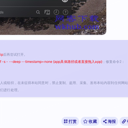
ip
后再尝试打开。
 -f -s - --deep --timestamp=none {app具体路径或者直接拖入app}
；修复命令2：
个人或组织，在未征得本站同意时，禁止复制、盗用、采集、发布本站内容到任何网站
我们进行处理。
打赏
收藏
海报