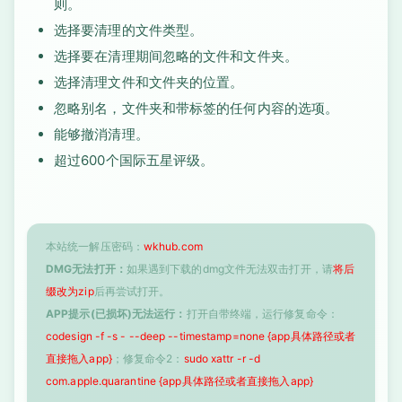
则。
选择要清理的文件类型。
选择要在清理期间忽略的文件和文件夹。
选择清理文件和文件夹的位置。
忽略别名，文件夹和带标签的任何内容的选项。
能够撤消清理。
超过600个国际五星评级。
本站统一解压密码：
wkhub.com
DMG无法打开：
如果遇到下载的dmg文件无法双击打开，请
将后
缀改为zip
后再尝试打开。
APP提示(已损坏)无法运行：
打开自带终端，运行修复命令：
codesign -f -s - --deep --timestamp=none {app具体路径或者
直接拖入app}
；修复命令2：
sudo xattr -r -d
com.apple.quarantine {app具体路径或者直接拖入app}