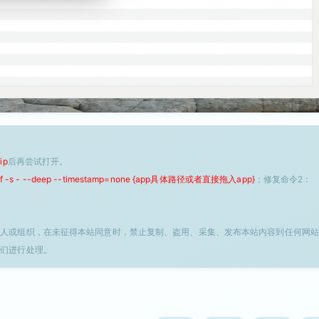
ip
后再尝试打开。
 -f -s - --deep --timestamp=none {app具体路径或者直接拖入app}
；修复命令2：
个人或组织，在未征得本站同意时，禁止复制、盗用、采集、发布本站内容到任何网站
我们进行处理。