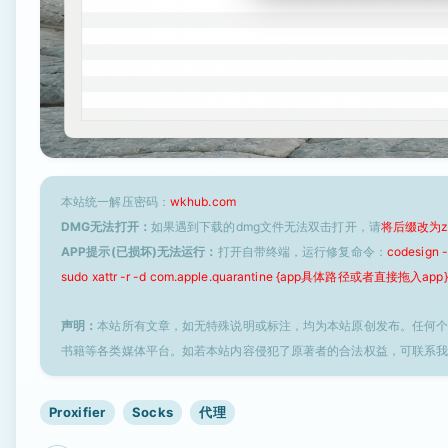
本站统一解压密码：
wkhub.com
DMG无法打开：
如果遇到下载的dmg文件无法双击打开，请
将后缀改为z
APP提示(已损坏)无法运行：
打开自带终端，运行修复命令：
codesign
sudo xattr -r -d com.apple.quarantine {app具体路径或者直接拖入app}
声明：
本站所有文章，如无特殊说明或标注，均为本站原创发布。任何
书籍等各类媒体平台。如若本站内容侵犯了原著者的合法权益，可联系
Proxifier
Socks
代理