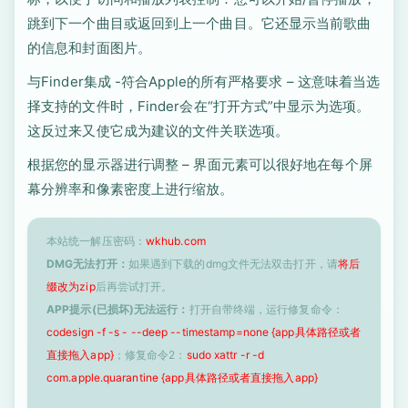
跳到下一个曲目或返回到上一个曲目。它还显示当前歌曲
的信息和封面图片。
与Finder集成 -符合Apple的所有严格要求 – 这意味着当选
择支持的文件时，Finder会在“打开方式”中显示为选项。
这反过来又使它成为建议的文件关联选项。
根据您的显示器进行调整 – 界面元素可以很好地在每个屏
幕分辨率和像素密度上进行缩放。
本站统一解压密码：
wkhub.com
DMG无法打开：
如果遇到下载的dmg文件无法双击打开，请
将后
缀改为zip
后再尝试打开。
APP提示(已损坏)无法运行：
打开自带终端，运行修复命令：
codesign -f -s - --deep --timestamp=none {app具体路径或者
直接拖入app}
；修复命令2：
sudo xattr -r -d
com.apple.quarantine {app具体路径或者直接拖入app}