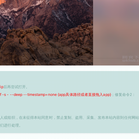
ip
后再尝试打开。
 -f -s - --deep --timestamp=none {app具体路径或者直接拖入app}
；修复命令2：
个人或组织，在未征得本站同意时，禁止复制、盗用、采集、发布本站内容到任何网站
我们进行处理。