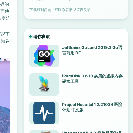
图标的
下载遇到问题？可联系客服或留言反馈
从而使
温度监
情况下
猜你喜欢
通知选
JetBrains GoLand 2019.2 Go语
言商用IDE
iRamDisk 3.6.10 实用的虚拟内存
硬盘工具
Project Hospital 1.2.21034 医院
计划 中文版
VoodooPad 5.4.0 简单易用的记