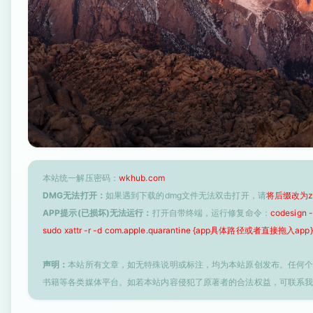
本站统一解压密码：
wkhub.com
DMG无法打开：
如果遇到下载的dmg文件无法双击打开，请
将后缀改为z
APP提示(已损坏)无法运行：
打开自带终端，运行修复命令：
codesign
sudo xattr -r -d com.apple.quarantine {app具体路径或者直接拖入app}
声明：
本站所有文章，如无特殊说明或标注，均为本站原创发布。任何
书籍等各类媒体平台。如若本站内容侵犯了原著者的合法权益，可联系