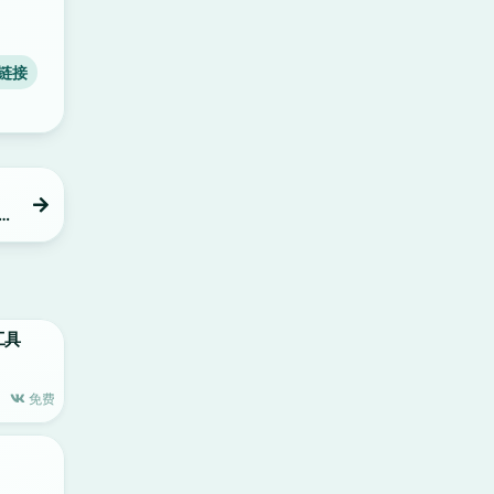
链接
、软
版工具
免费