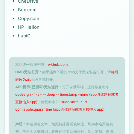
OneDrive
Box.com
Copy.com
HP Helion
hubiC
本站统一解压密码：
wkhub.com
DMG无法打开：
如果遇到下载的dmg文件无法双击打开，请
将后
缀改为zip
后再尝试打开。
APP提示(已损坏)无法运行：
打开自带终端，运行修复命令：
codesign -f -s - --deep --timestamp=none {app具体路径或者
直接拖入app}
；修复命令2：
sudo xattr -r -d
com.apple.quarantine {app具体路径或者直接拖入app}
声明：
本站所有文章，如无特殊说明或标注，均为本站原创发
布。任何个人或组织，在未征得本站同意时，禁止复制、盗用、