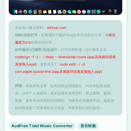
本站统一解压密码：
wkhub.com
DMG无法打开：
如果遇到下载的dmg文件无法双击打开，请
将后
缀改为zip
后再尝试打开。
APP提示(已损坏)无法运行：
打开自带终端，运行修复命令：
codesign -f -s - --deep --timestamp=none {app具体路径或者
直接拖入app}
；修复命令2：
sudo xattr -r -d
com.apple.quarantine {app具体路径或者直接拖入app}
声明：
本站所有文章，如无特殊说明或标注，均为本站原创发
布。任何个人或组织，在未征得本站同意时，禁止复制、盗用、
采集、发布本站内容到任何网站、书籍等各类媒体平台。如若本
站内容侵犯了原著者的合法权益，可联系我们进行处理。
AudFree Tidal Music Converter
音乐转换