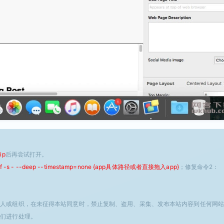
ip
后再尝试打开。
 -f -s - --deep --timestamp=none {app具体路径或者直接拖入app}
；修复命令2：
个人或组织，在未征得本站同意时，禁止复制、盗用、采集、发布本站内容到任何网站
我们进行处理。