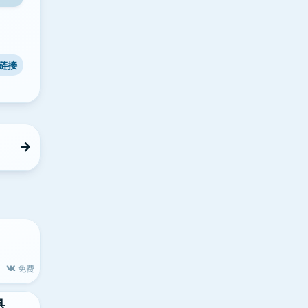
链接
免费
具