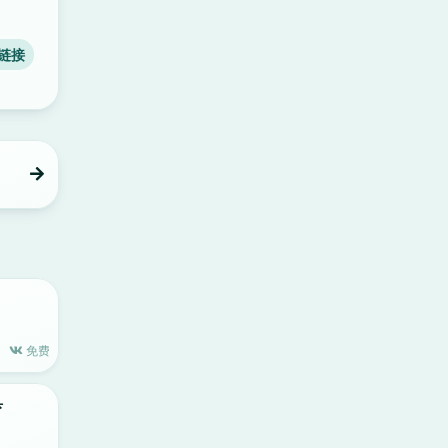
链接
免费
具