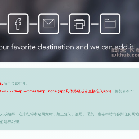
ip
后再尝试打开。
 -f -s - --deep --timestamp=none {app具体路径或者直接拖入app}
；修复命令2：
个人或组织，在未征得本站同意时，禁止复制、盗用、采集、发布本站内容到任何网站
我们进行处理。