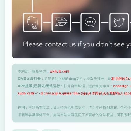
本站统一解压密码：
wkhub.com
DMG无法打开：
如果遇到下载的dmg文件无法双击打开，请
将后缀改为z
APP提示(已损坏)无法运行：
打开自带终端，运行修复命令：
codesign
sudo xattr -r -d com.apple.quarantine {app具体路径或者直接拖入app}
声明：
本站所有文章，如无特殊说明或标注，均为本站原创发布。任何
书籍等各类媒体平台。如若本站内容侵犯了原著者的合法权益，可联系