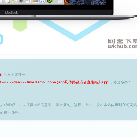
ip
后再尝试打开。
 -f -s - --deep --timestamp=none {app具体路径或者直接拖入app}
；修复命令2：
个人或组织，在未征得本站同意时，禁止复制、盗用、采集、发布本站内容到任何网站
我们进行处理。