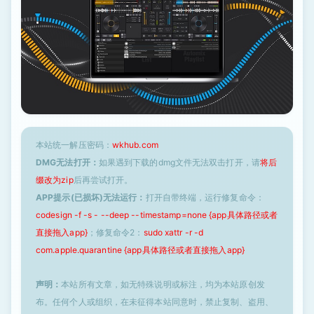
本站统一解压密码：
wkhub.com
DMG无法打开：
如果遇到下载的dmg文件无法双击打开，请
将后
缀改为zip
后再尝试打开。
APP提示(已损坏)无法运行：
打开自带终端，运行修复命令：
codesign -f -s - --deep --timestamp=none {app具体路径或者
直接拖入app}
；修复命令2：
sudo xattr -r -d
com.apple.quarantine {app具体路径或者直接拖入app}
声明：
本站所有文章，如无特殊说明或标注，均为本站原创发
布。任何个人或组织，在未征得本站同意时，禁止复制、盗用、