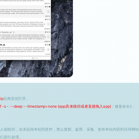
ip
后再尝试打开。
 -f -s - --deep --timestamp=none {app具体路径或者直接拖入app}
；修复命令2：
个人或组织，在未征得本站同意时，禁止复制、盗用、采集、发布本站内容到任何网站
我们进行处理。