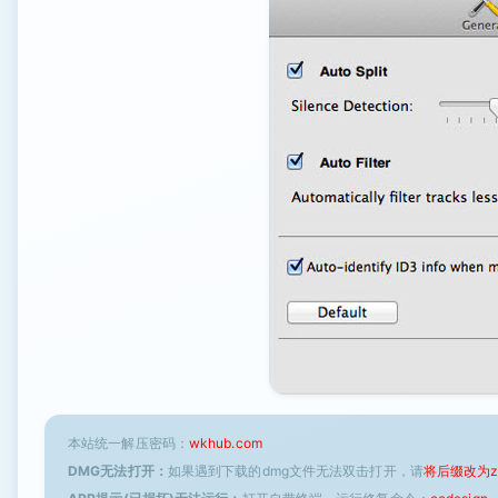
本站统一解压密码：
wkhub.com
DMG无法打开：
如果遇到下载的dmg文件无法双击打开，请
将后缀改为z