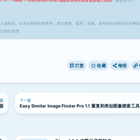
 -f -s - --deep --timestamp=none {app具体路径或者直接拖入app}
；修复命令2：
个人或组织，在未征得本站同意时，禁止复制、盗用、采集、发布本站内容到任何网站
我们进行处理。
打赏
收藏
海报
篇
下一篇
辑器
Easy Similar Image Finder Pro 1.1 重复和类似图像搜索工具