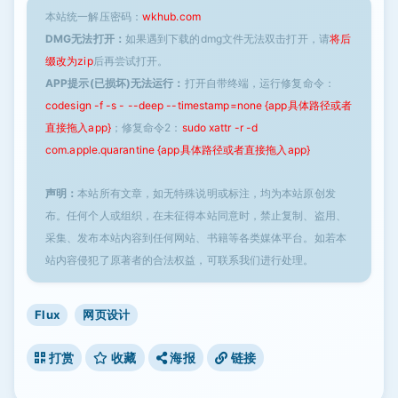
本站统一解压密码：
wkhub.com
DMG无法打开：
如果遇到下载的dmg文件无法双击打开，请
将后
缀改为zip
后再尝试打开。
APP提示(已损坏)无法运行：
打开自带终端，运行修复命令：
codesign -f -s - --deep --timestamp=none {app具体路径或者
直接拖入app}
；修复命令2：
sudo xattr -r -d
com.apple.quarantine {app具体路径或者直接拖入app}
声明：
本站所有文章，如无特殊说明或标注，均为本站原创发
布。任何个人或组织，在未征得本站同意时，禁止复制、盗用、
采集、发布本站内容到任何网站、书籍等各类媒体平台。如若本
站内容侵犯了原著者的合法权益，可联系我们进行处理。
Flux
网页设计
打赏
收藏
海报
链接