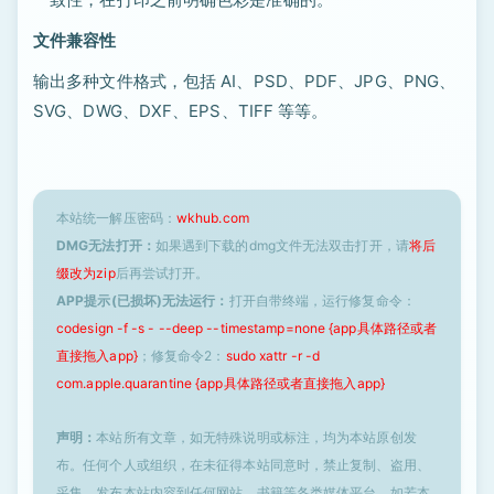
文件兼容性
输出多种文件格式，包括 AI、PSD、PDF、JPG、PNG、
SVG、DWG、DXF、EPS、TIFF 等等。
本站统一解压密码：
wkhub.com
DMG无法打开：
如果遇到下载的dmg文件无法双击打开，请
将后
缀改为zip
后再尝试打开。
APP提示(已损坏)无法运行：
打开自带终端，运行修复命令：
codesign -f -s - --deep --timestamp=none {app具体路径或者
直接拖入app}
；修复命令2：
sudo xattr -r -d
com.apple.quarantine {app具体路径或者直接拖入app}
声明：
本站所有文章，如无特殊说明或标注，均为本站原创发
布。任何个人或组织，在未征得本站同意时，禁止复制、盗用、
采集、发布本站内容到任何网站、书籍等各类媒体平台。如若本