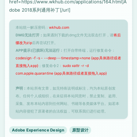
href=https://www.wkhub.com/applications/164.html]A
dobe 2018系列通用补丁[/url]
本站统一解压密码：
wkhub.com
DMG无法打开：
如果遇到下载的dmg文件无法双击打开，请
将后
缀改为zip
后再尝试打开。
APP提示(已损坏)无法运行：
打开自带终端，运行修复命令：
codesign -f -s - --deep --timestamp=none {app具体路径或者
直接拖入app}
；修复命令2：
sudo xattr -r -d
com.apple.quarantine {app具体路径或者直接拖入app}
声明：
本站所有文章，如无特殊说明或标注，均为本站原创发
布。任何个人或组织，在未征得本站同意时，禁止复制、盗用、
采集、发布本站内容到任何网站、书籍等各类媒体平台。如若本
站内容侵犯了原著者的合法权益，可联系我们进行处理。
Adobe Experience Design
原型设计