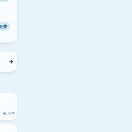
链接
具
免费