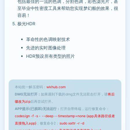
包括最佳的一流的色调，分割色调，彩色滤光片，甚
至毕业中性密度工具来帮助您实现梦幻般的效果，很
容易！
极光HDR
革命性的色调映射技术
先进的实时图像处理
HDR预设所有类型的照片
本站统一解压密码：
wkhub.com
DMG无法打开：
如果遇到下载的dmg文件无法双击打开，请
将后
缀改为zip
后再尝试打开。
APP提示(已损坏)无法运行：
打开自带终端，运行修复命令：
codesign -f -s - --deep --timestamp=none {app具体路径或者
直接拖入app}
；修复命令2：
sudo xattr -r -d