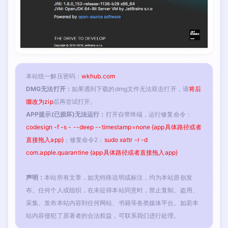
本站统一解压密码：
wkhub.com
DMG无法打开：
如果遇到下载的dmg文件无法双击打开，请
将后
缀改为zip
后再尝试打开。
APP提示(已损坏)无法运行：
打开自带终端，运行修复命令：
codesign -f -s - --deep --timestamp=none {app具体路径或者
直接拖入app}
；修复命令2：
sudo xattr -r -d
com.apple.quarantine {app具体路径或者直接拖入app}
声明：
本站所有文章，如无特殊说明或标注，均为本站原创发
布。任何个人或组织，在未征得本站同意时，禁止复制、盗用、
采集、发布本站内容到任何网站、书籍等各类媒体平台。如若本
站内容侵犯了原著者的合法权益，可联系我们进行处理。