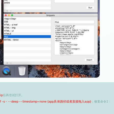
ip
后再尝试打开。
 -f -s - --deep --timestamp=none {app具体路径或者直接拖入app}
；修复命令2：