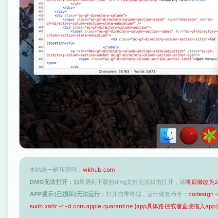
本站统一解压密码：
wkhub.com
DMG无法打开：
如果遇到下载的dmg文件无法双击打开，请
将后缀改为z
APP提示(已损坏)无法运行：
打开自带终端，运行修复命令：
codesign
sudo xattr -r -d com.apple.quarantine {app具体路径或者直接拖入app}