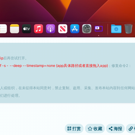
ip
后再尝试打开。
 -f -s - --deep --timestamp=none {app具体路径或者直接拖入app}
；修复命令2：
个人或组织，在未征得本站同意时，禁止复制、盗用、采集、发布本站内容到任何网站
我们进行处理。
打赏
收藏
海报